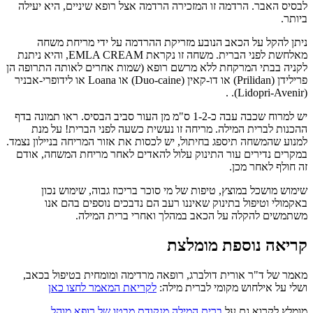
לבסיס האבר. הרדמה זו המזכירה הרדמה אצל רופא שיניים, היא יעילה
ביותר.
ניתן להקל על הכאב הנובע מזריקת ההרדמה על ידי מריחת משחה
מאלחשת לפני הברית. משחה זו נקראת EMLA CREAM, והיא ניתנת
לקניה בבתי המרקחת ללא מרשם רופא (שמות אחרים לאותה התרופה הן
פרילידן (Prilidan) או דו-קאין (Duo-caine) או Loana או לידופרי-אבניר
(Lidopri-Avenir). .
יש למרוח שכבה עבה כ-1-2 ס"מ מן העור סביב הבסיס. ראו תמונה בדף
ההכנות לברית המילה. מריחה זו נעשית כשעה לפני הברית! על מנת
למנוע שהמשחה תיספג בחיתול, יש לכסות את אזור המריחה בניילון נצמד.
במקרים נדירים עור התינוק עלול להאדים לאחר מריחת המשחה, אודם
זה חולף לאחר מכן.
שימוש מושכל במוצץ, טיפות של מי סוכר בריכוז גבוה, שימוש נכון
באקמולי וטיפול בתינוק שאיננו רעב הם נדבכים נוספים בהם אנו
משתמשים להקלה על הכאב במהלך ואחרי ברית המילה.
קריאה נוספת מומלצת
מאמר של ד"ר אורית דולברג, רופאה מרדימה ומומחית בטיפול בכאב,
ושלי על אילחוש מקומי לברית מילה:
לקריאת המאמר לחצו כאן
מומלץ לקרוא גם על
ברית המילה מנקודת מבטו של רופא מוהל
.