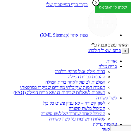
בקרו בדף הפייסבוק שלי
שלחו לי ווטסאפ
מפת אתר (XML Sitemap)
האתר עוצב ונבנה ע"י
אודי דולברג
פרופ' שאול דולברג
x
אודות
ברית מילה
ברית מילה אצל פרופ׳ דולברג
ההכנות לברית המילה
המלצות לטיפול לאחר ברית המילה
תגובות חמות שקיבלתי מהורים שביקרו במרפאתי
תשובות לשאלות שכיחות בנושא ברית המילה (FAQ)
לשון קשורה
לשון קשורה – לא עניין פשוט כל כך!
הטיפול בלשון קשורה
הטיפול לאחר שחרור של לשון קשורה
שאלות ותשובות על לשון קשורה
עקומות גדילה
צרו קשר