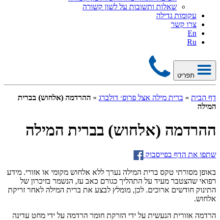
שאלות ותשובות על לשון קשורה
עקומות גדילה
צרו קשר
En
Ru
תפריט
דף הבית
»
ברית מילה אצל פרופ׳ דולברג
»
ההרדמה (אלחוש) בברית
המילה
ההרדמה (אלחוש) בברית המילה
שתפו את הדף בפייסבוק
באופן מסורתי טקס ברית המילה נערך ללא אלחוש מקומי או אזורי. מידע
רפואי שהצטבר מעיד על התהליך כגורם כאב עז, הנשמר בזיכרון של
התינוק חודשים ארוכים. לכן, מומלץ לבצע את ברית המילה לאחר זריקת
אלחוש.
הרדמה אזורית הנעשית על ידי הזרקת חומר הרדמה על ידי מחט עדינה