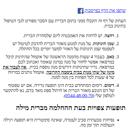
שתפו את הדף בפייסבוק
העתק של דף זה תקבלו ממני בתום הברית עם הסבר מפורט לגבי הטיפול
בתינוק בבית.
רחצה
. יש לדחות את האמבטיה ליום שלמחרת הברית.
שמן תינוקות
. על מנת למנוע מאזור הברית להדבק לטיטול יש
לטפטף שמן תינוקות על האזור למשך יומיים בכל החתלה.
כאב
. כעבור 4 שעות מהמנה הראשונה של אקמול שהתינוק קיבל
במרפאה אפשר לחזור על מנה במינון שאומר ואכתוב לכם
במרפאה. נדיר שתינוקות דורשים מנה נוספת בבית.
אין לעבור את
מינון של שתי מנות בבית ביממה הקרובה
. אקמול נותנים במרווח
של 4 שעות לכל הפחות בין מנה למנה.
דימום
. דימום המתחדש בבית הינו תופעה נדירה. אם יש טפטוף
של דם הנובע מאזור הברית או חיתול ספוג מאד בדם, נא להתקשר
לטלפון שלי (
0544-48-00-70
).
תופעות צפויות בעת ההחלמה מברית מילה
נפיחות טבעתית סביב לעטרה, שאינה סימטרית היא תופעה רגילה
הנעלמת תוך זמן מה.