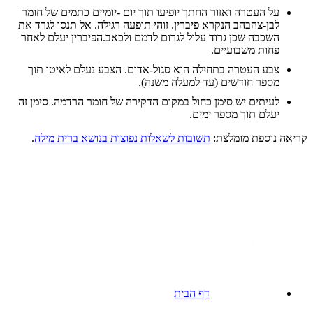
על העטרה ואזור החתך יופיעו תוך יום -יומיים כתמים של חומר
לבן-צהבהב הנקרא פיברין. זוהי תופעה רגילה. אל תנסו לגרד את
השכבה שכן גרוד עלול לגרום לדמם ולכאב.הפיברין יעלם לאחר
פחות משבועיים.
צבע העטרה בתחילה הוא סגול-אדום. הצבע נעלם לאיטו תוך
מספר חודשים (עד למעלה משנה).
לעיתים יש סימן כחול במקום הדקירה של חומר הרדמה. סימן זה
יעלם תוך מספר ימים.
קריאה נוספת מומלצת:
תשובות לשאלות נפוצות בנושא ברית מילה
.
דף הבית