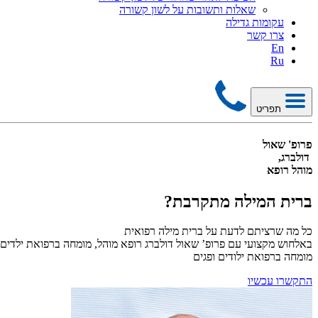
שאלות ותשובות על לשון קשורה
עקומות גדילה
צרו קשר
En
Ru
תפריט
פרופ' שאול
דולברג,
מוהל רופא
ברית המילה מתקרבת?
כל מה שרציתם לדעת על ברית מילה רפואית
באלחוש מקצועי עם פרופ’ שאול דולברג רופא מוהל, מומחה ברפואת ילדים,
מומחה ברפואת ילודים ופגים
התקשרו עכשיו